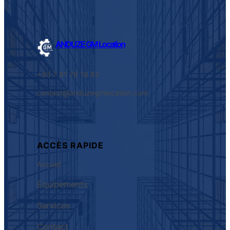
ANDUZE GM Location
+33 7 81 78 18 82
contact@anduzegmlocation.com
ACCÈS RAPIDE
Accueil
Équipements
Services
Contact