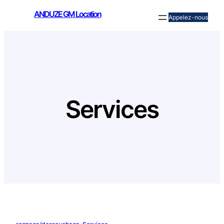
Aller
ANDUZE GM Location
Appelez-nous
au
contenu
Services