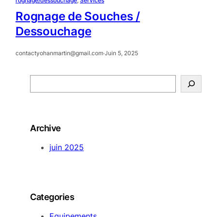
rognage/dessouchage
, 
Services
Rognage de Souches /
Dessouchage
contactyohanmartin@gmail.com
·
Juin 5, 2025
S
e
a
r
Archive
c
h
juin 2025
Categories
Equipements