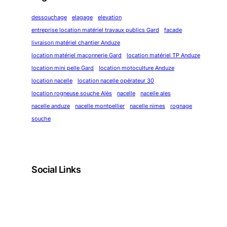
dessouchage
elagage
elevation
entreprise location matériel travaux publics Gard
facade
livraison matériel chantier Anduze
location matériel maçonnerie Gard
location matériel TP Anduze
location mini pelle Gard
location motoculture Anduze
location nacelle
location nacelle opérateur 30
location rogneuse souche Alès
nacelle
nacelle ales
nacelle anduze
nacelle montpellier
nacelle nimes
rognage
souche
Social Links
Facebook
Twitter
LinkedIn
Instagram